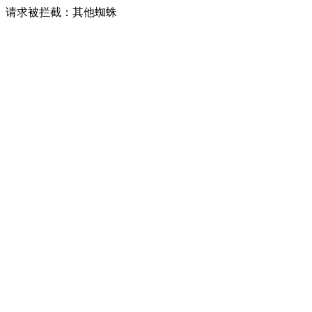
请求被拦截：其他蜘蛛