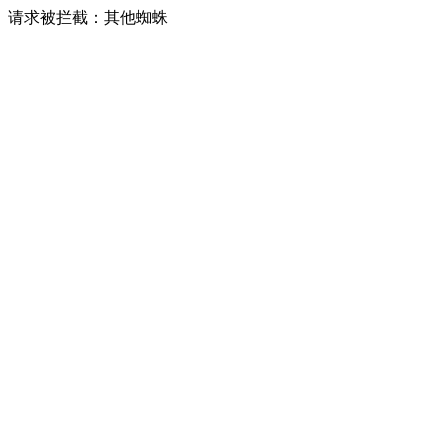
请求被拦截：其他蜘蛛