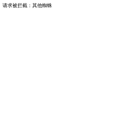
请求被拦截：其他蜘蛛