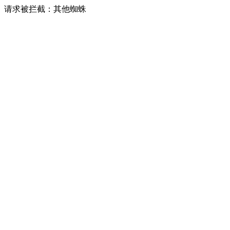
请求被拦截：其他蜘蛛