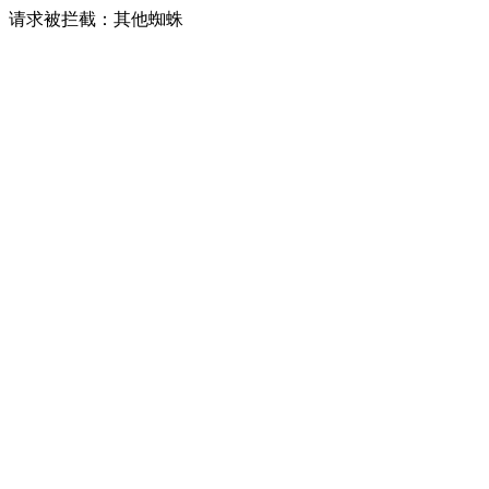
请求被拦截：其他蜘蛛