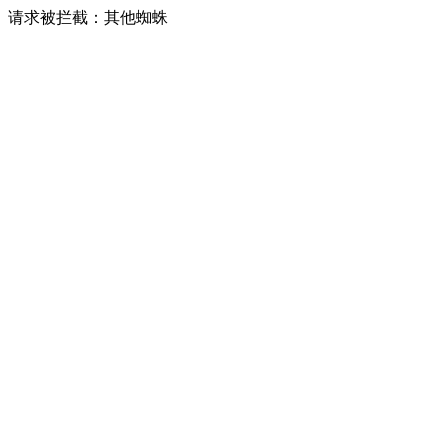
请求被拦截：其他蜘蛛