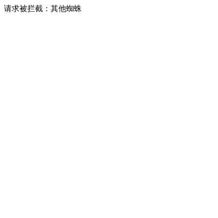
请求被拦截：其他蜘蛛