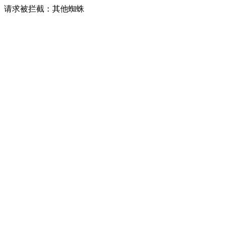
请求被拦截：其他蜘蛛