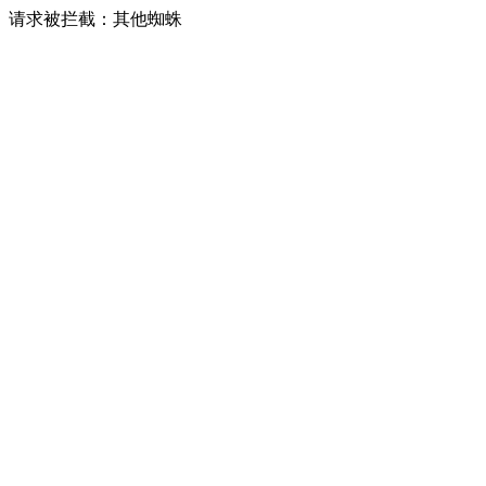
请求被拦截：其他蜘蛛