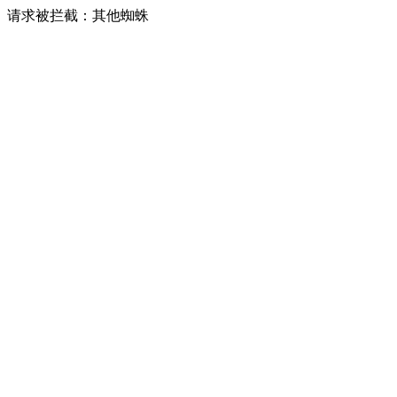
请求被拦截：其他蜘蛛