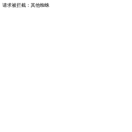
请求被拦截：其他蜘蛛