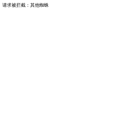
请求被拦截：其他蜘蛛