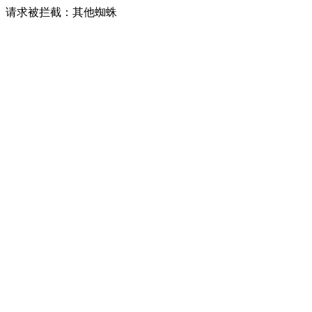
请求被拦截：其他蜘蛛