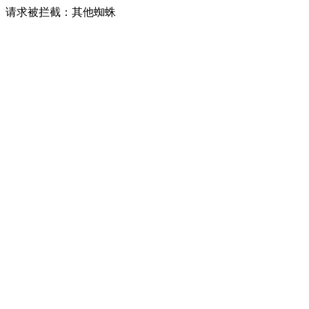
请求被拦截：其他蜘蛛