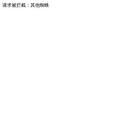
请求被拦截：其他蜘蛛