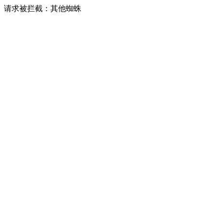
请求被拦截：其他蜘蛛