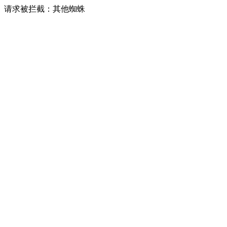
请求被拦截：其他蜘蛛