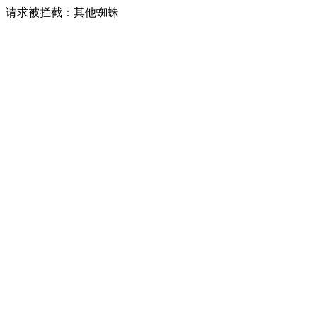
请求被拦截：其他蜘蛛