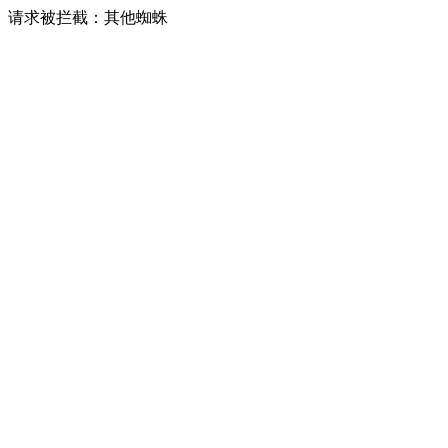
请求被拦截：其他蜘蛛