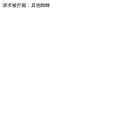
请求被拦截：其他蜘蛛