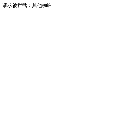
请求被拦截：其他蜘蛛