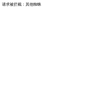
请求被拦截：其他蜘蛛