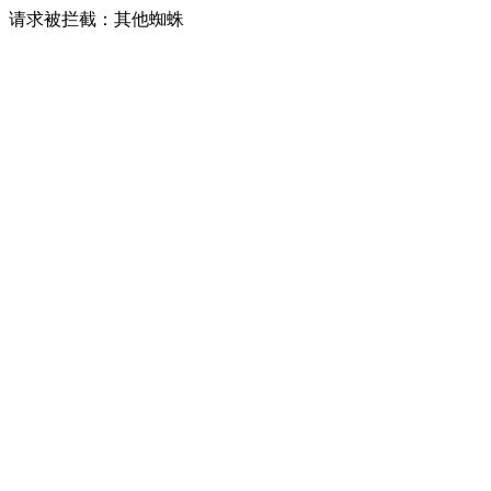
请求被拦截：其他蜘蛛