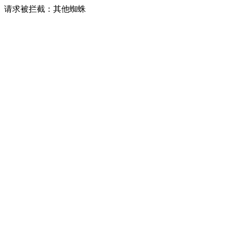
请求被拦截：其他蜘蛛