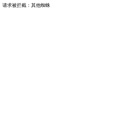
请求被拦截：其他蜘蛛