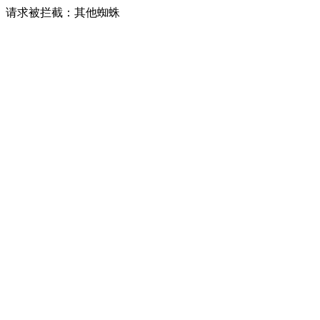
请求被拦截：其他蜘蛛