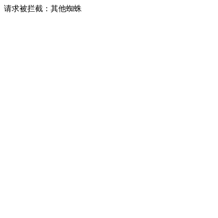
请求被拦截：其他蜘蛛