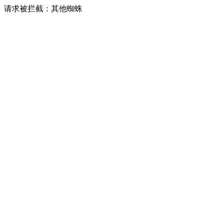
请求被拦截：其他蜘蛛