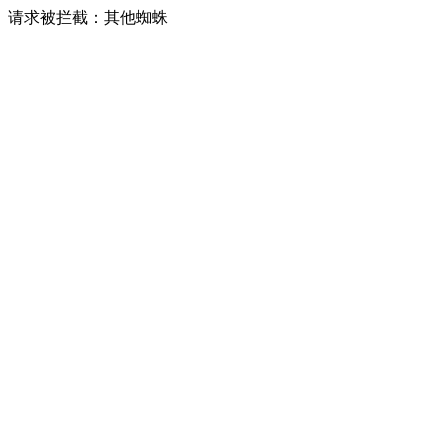
请求被拦截：其他蜘蛛