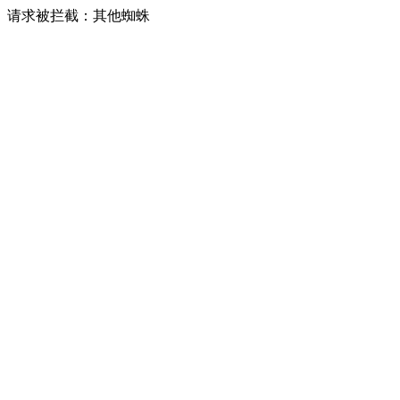
请求被拦截：其他蜘蛛