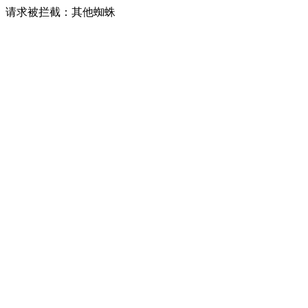
请求被拦截：其他蜘蛛