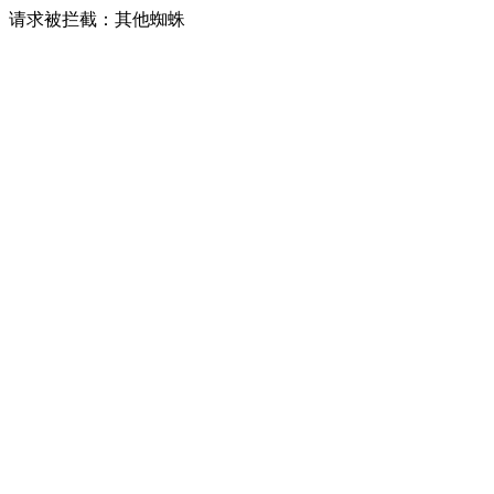
请求被拦截：其他蜘蛛