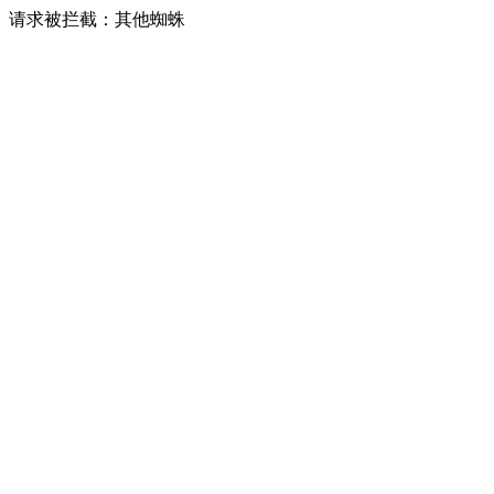
请求被拦截：其他蜘蛛