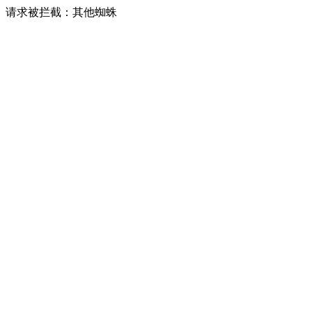
请求被拦截：其他蜘蛛