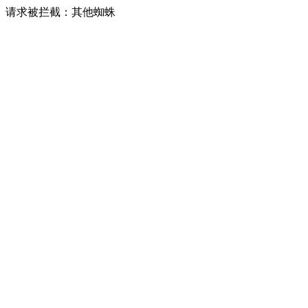
请求被拦截：其他蜘蛛