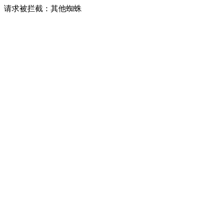
请求被拦截：其他蜘蛛