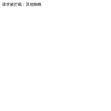
请求被拦截：其他蜘蛛