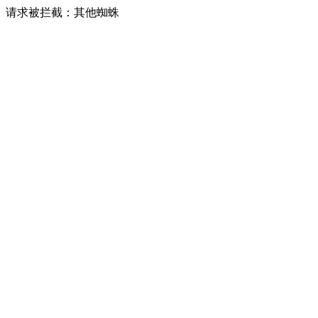
请求被拦截：其他蜘蛛