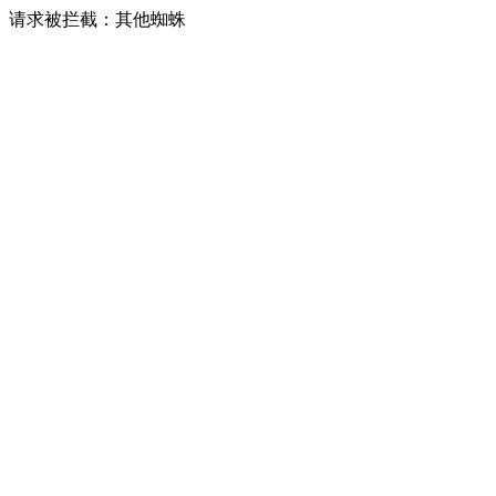
请求被拦截：其他蜘蛛