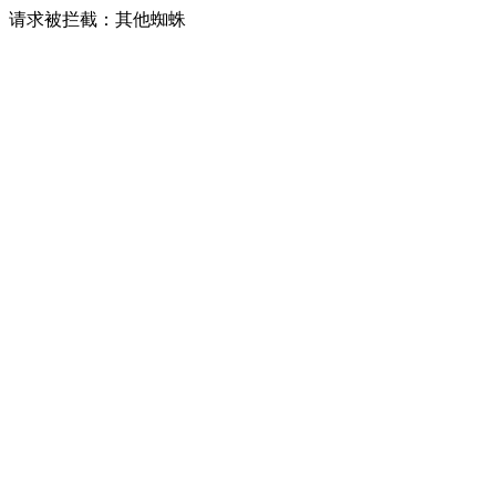
请求被拦截：其他蜘蛛