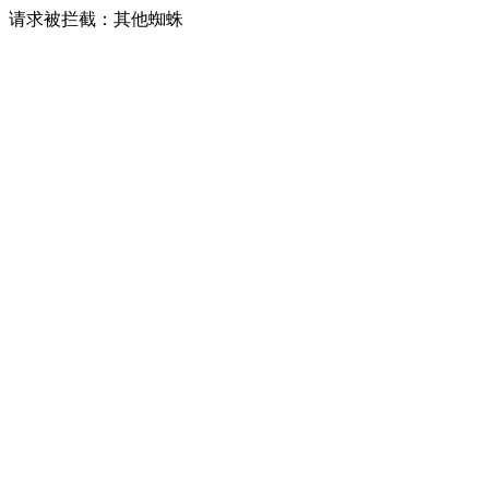
请求被拦截：其他蜘蛛