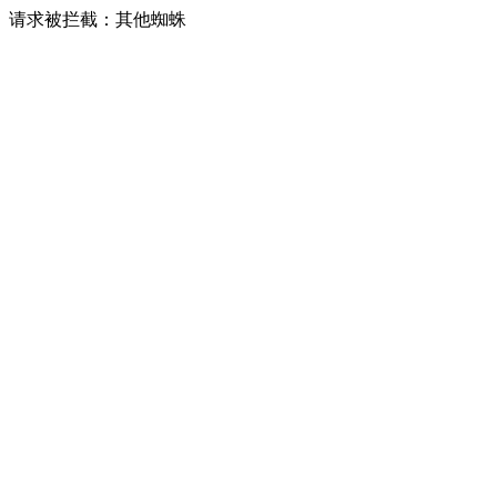
请求被拦截：其他蜘蛛