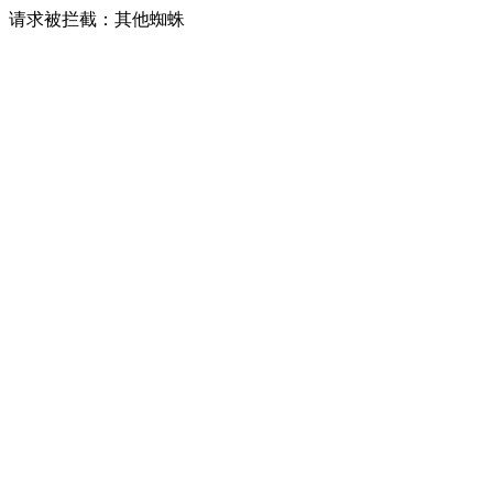
请求被拦截：其他蜘蛛