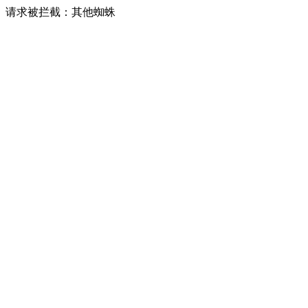
请求被拦截：其他蜘蛛