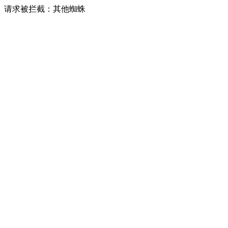
请求被拦截：其他蜘蛛